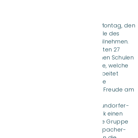
Realschule Aiterhofen
Unser Wahlfach „Tanz“ durfte am Montag, den
16.03.26, am Tanzfest in der Turnhalle des
Johannes-Turmair-Gymnasiums teilnehmen.
Bei dieser Veranstaltung präsentierten 27
Schülergruppen aus 15 verschiedenen Schulen
des Landkreises verschiedene Tänze, welche
im Sport- oder Wahlunterricht erarbeitet
wurden. Wichtig war hierbei nicht die
tänzerische Perfektion, sondern die Freude am
Tanzen miteinander.
Die 12 Schülerinnen der Angela-Fraundorfer-
Realschule zeigten zu aktueller Musik einen
modernen Tanz. Begleitet wurde die Gruppe
von ihrer Sportlehrerin Barbara Leupacher-
Rademacher. Als Abschluss erhielten die