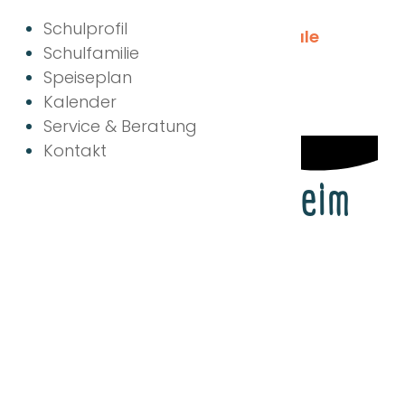
Schulprofil
Schulfamilie
Speiseplan
Kalender
Service & Beratung
Kontakt
Wahlfach „Tanz“ beim
Tanzfest des
Landkreises
Straubing-Bogen
Angela-Fraundorfer-