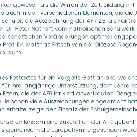
tärker gewesen als die Wirren der Zeit. Bildung 
das auch in den verschiedenen Elementen, die die
 Schüler, die Auszeichnung der AFR z.B. als Fair
 Dr. Peter Nothaft vom Katholischen Schulwerk sk
sellschaftlichen Veränderungen optimal angepas
 Prof. Dr. Matthias Fritsch von der Diözese Regen
Jubiläum.
 des Festaktes für ein Vergelts Gott an alle, wel
 für ihre langjährige Unterstützung, dem Lehrerk
n Eltern, die der AFR ihr Kind anvertrauten. Deng
ule schon viele Auszeichnungen eingebracht hatt
äten erhalte, zeige den Einsatz der Schulgemeinsc
nseren Kindern eine Zukunft an der AFR geben!“ –
Teils gemeinsam die Europahymne gesungen wurde.