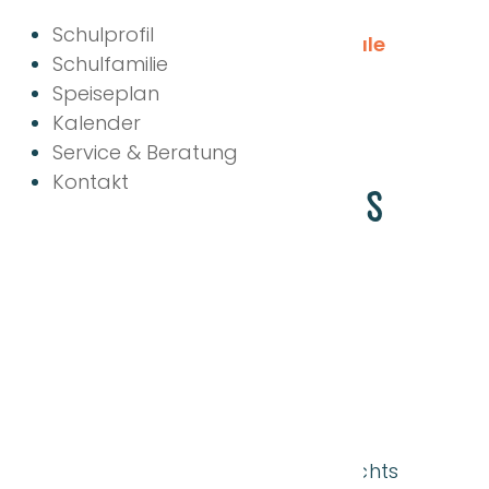
Schulprofil
Schulfamilie
Speiseplan
Kalender
Service & Beratung
Exkursion Schloss
Kontakt
Nymphenburg
Angela-Fraundorfer-
Realschule Aiterhofen
Im Rahmen des Geschichtsunterrichts