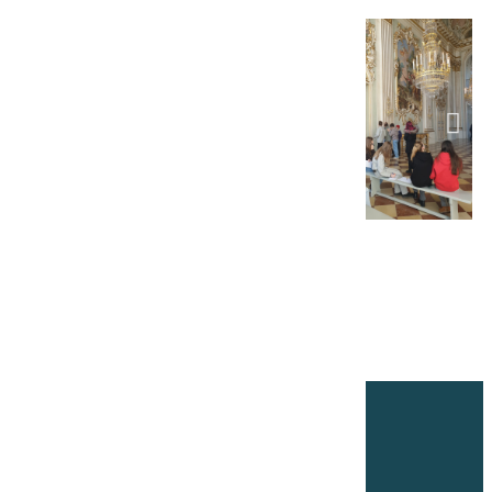
Angela-Fraundorfer-Realschule
Staatlich anerkannte Privatschule
Schulgasse 9