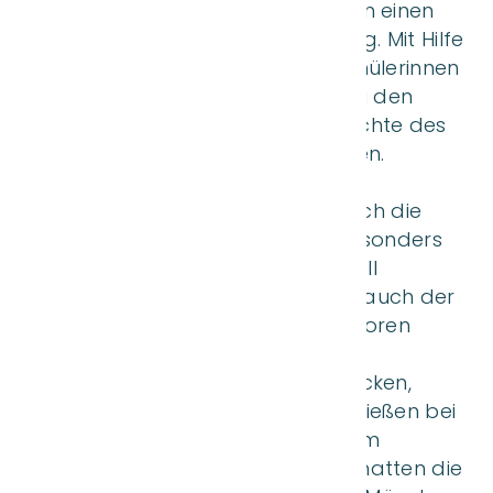
unternahmen die beiden 8. Klassen einen
Ausflug zum Schloss Nymphenburg. Mit Hilfe
eines Audioguides konnten die Schülerinnen
und Schüler viele Informationen zu den
einzelnen Räumen und zur Geschichte des
Schlosses selbstständig erschließen.
Begleitend bearbeiteten sie einen
Arbeitsauftrag, der sie gezielt durch die
verschiedenen Bereiche führte. Besonders
beeindruckend waren die prunkvoll
ausgestatteten Räume, darunter auch der
Raum, in dem König Ludwig II. geboren
wurde, sowie der große, festliche
Empfangssaal. Die kunstvollen Decken,
Gemälde und Verzierungen hinterließen bei
vielen einen bleibenden Eindruck. Im
Anschluss an den Schlossbesuch hatten die