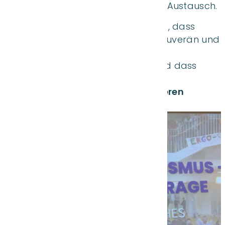
und einem sehr gewinnbringenden Austausch.
Als Schule setzen wir uns dafür ein
, dass
unsere Schülerinnen und Schüler souverän und
reflektiert mit digitalen wie realen
Herausforderungen umgehen – und dass
Courage, Toleranz und
Verantwortungsbewusstsein unseren
Schulalltag prägen
.