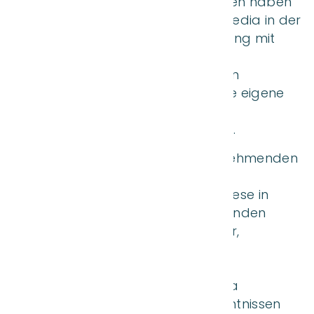
ihre Botschaften auf junge Menschen haben
können. Auch die Rolle von Social Media in der
Selbstinszenierung sowie der Umgang mit
einseitigen Weltbildern und
Verschwörungserzählungen wurden
thematisiert – stets mit dem Ziel, die eigene
Medienkompetenz zu stärken und
Manipulationen besser zu erkennen.
Anschließend entwickelten die teilnehmenden
Schülerinnen und Schüler eigene
Fragestellungen und diskutierten diese in
mehreren
BarCamps
. Dabei entstanden
offene Gespräche über Rollenbilder,
Unsicherheiten, digitale Trends und
persönliche Erfahrungen. Unsere
Vertreterinnen und Vertreter der 10a
berichteten von vielen neuen Erkenntnissen