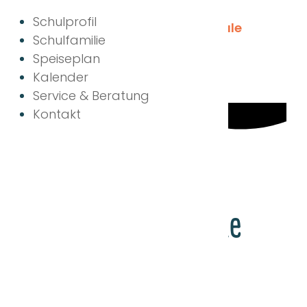
Schulprofil
Schulfamilie
Speiseplan
Kalender
Service & Beratung
Kontakt
Netzwerktreffen
"Schule ohne
Rassismus - Schule
mit Courage"
Angela-Fraundorfer-