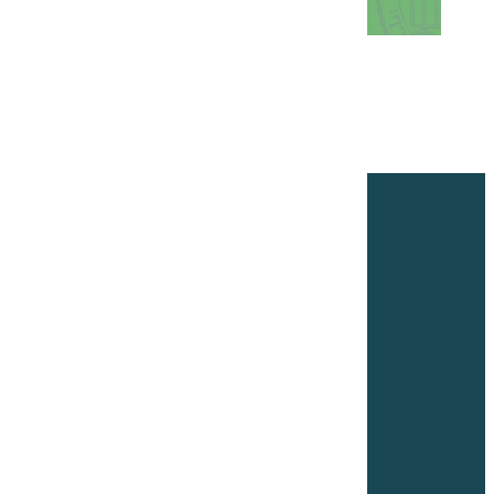
Angela-Fraundorfer-Realschule
Staatlich anerkannte Privatschule
Schulgasse 9
94330 Aiterhofen
09421 7553820
sekretariat@afr-aiterhofen.de
KONTAKT
IMPRESSUM