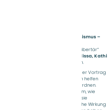
Realschule Aiterhofen
Am 11.11.2025 fand das alljährliche
Netzwerktreffen
„Schule ohne Rassismus –
Schule mit Courage“
mit dem
Schwerpunktthema „Maskulin und Libertär“
statt, an dem für unsere Schule
Melissa, Kathi
und Fabian aus der 10a
teilnahmen.
Im Mittelpunkt stand ein aufklärender Vortrag
der LMU München, der Jugendlichen helfen
sollte, digitale Inhalte besser einzuordnen.
Dabei ging es unter anderem darum, wie
bestimmte Influencer arbeiten, wie sie
Unsicherheiten ausnutzen und welche Wirkung